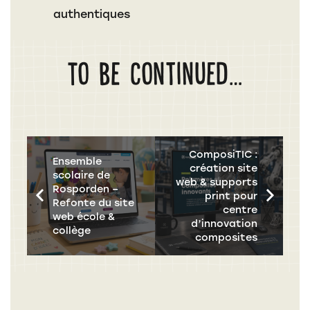
authentiques
To be continued…
ComposiTIC :
Ensemble
création site
scolaire de
web & supports
Rosporden –
print pour
Refonte du site
centre
web école &
d’innovation
collège
composites